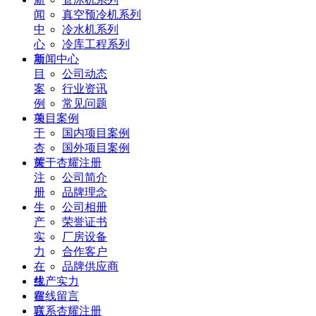
闻
真空预冷机系列
中
冷水机系列
心
冷库工程系列
项
新闻中心
目
公司动态
案
行业资讯
例
常见问题
关
项目案例
于
国内项目案例
杏
国外项目案例
耀
关于杏耀注册
注
公司简介
册
品牌理念
生
公司相册
产
荣誉证书
实
厂房设备
力
合作客户
在
品牌供应商
线
生产实力
留
在线留言
言
联系杏耀注册