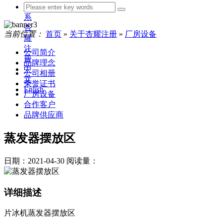
联
系
杏
当前位置：
首页
»
关于杏耀注册
»
厂房设备
耀
注
公司简介
册
品牌理念
中
公司相册
文
荣誉证书
Enlish
厂房设备
合作客户
品牌供应商
蒸发器摆放区
日期：2021-04-30
阅读量：
详细描述
片冰机蒸发器摆放区