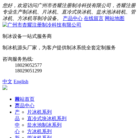
您好，欢迎访问广州市杏耀注册制冷科技有限公司，杏耀注册
专业生产制冰机、片冰机、直冷式块冰机、盐水池冰砖机、管
冰机、方冰机等制冷设备。
产品中心
在线留言
网站地图
制冰设备一站式服务商
制冰机源头厂家，为客户提供制冰系统全套定制服务
咨询服务热线:
18029052577
18029051299
中文
English
首
网站首页
页
产品中心
产
片冰机系列
品
直冷式块冰机系列
中
盐水池制冰系列
心
方冰机系列
新
管冰机系列