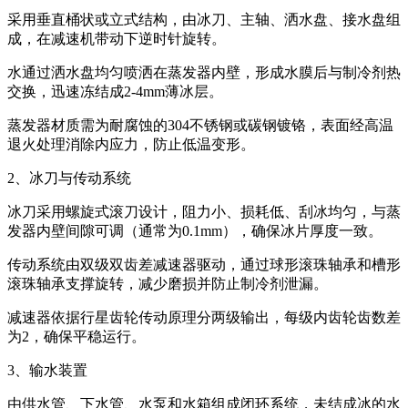
采用垂直桶状或立式结构，由冰刀、主轴、洒水盘、接水盘组
成，在减速机带动下逆时针旋转。
水通过洒水盘均匀喷洒在蒸发器内壁，形成水膜后与制冷剂热
交换，迅速冻结成2-4mm薄冰层。
蒸发器材质需为耐腐蚀的304不锈钢或碳钢镀铬，表面经高温
退火处理消除内应力，防止低温变形。
2、冰刀与传动系统
冰刀采用螺旋式滚刀设计，阻力小、损耗低、刮冰均匀，与蒸
发器内壁间隙可调（通常为0.1mm），确保冰片厚度一致。
传动系统由双级双齿差减速器驱动，通过球形滚珠轴承和槽形
滚珠轴承支撑旋转，减少磨损并防止制冷剂泄漏。
减速器依据行星齿轮传动原理分两级输出，每级内齿轮齿数差
为2，确保平稳运行。
3、输水装置
由供水管、下水管、水泵和水箱组成闭环系统，未结成冰的水