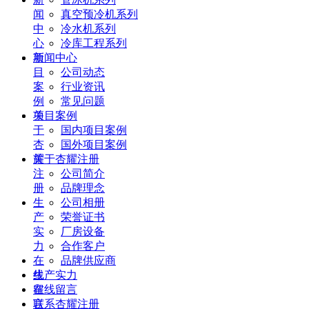
闻
真空预冷机系列
中
冷水机系列
心
冷库工程系列
项
新闻中心
目
公司动态
案
行业资讯
例
常见问题
关
项目案例
于
国内项目案例
杏
国外项目案例
耀
关于杏耀注册
注
公司简介
册
品牌理念
生
公司相册
产
荣誉证书
实
厂房设备
力
合作客户
在
品牌供应商
线
生产实力
留
在线留言
言
联系杏耀注册