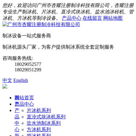
您好，欢迎访问广州市杏耀注册制冷科技有限公司，杏耀注册
专业生产制冰机、片冰机、直冷式块冰机、盐水池冰砖机、管
冰机、方冰机等制冷设备。
产品中心
在线留言
网站地图
制冰设备一站式服务商
制冰机源头厂家，为客户提供制冰系统全套定制服务
咨询服务热线:
18029052577
18029051299
中文
English
首
网站首页
页
产品中心
产
片冰机系列
品
直冷式块冰机系列
中
盐水池制冰系列
心
方冰机系列
新
管冰机系列