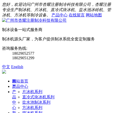
您好，欢迎访问广州市杏耀注册制冷科技有限公司，杏耀注册
专业生产制冰机、片冰机、直冷式块冰机、盐水池冰砖机、管
冰机、方冰机等制冷设备。
产品中心
在线留言
网站地图
制冰设备一站式服务商
制冰机源头厂家，为客户提供制冰系统全套定制服务
咨询服务热线:
18029052577
18029051299
中文
English
首
网站首页
页
产品中心
产
片冰机系列
品
直冷式块冰机系列
中
盐水池制冰系列
心
方冰机系列
新
管冰机系列