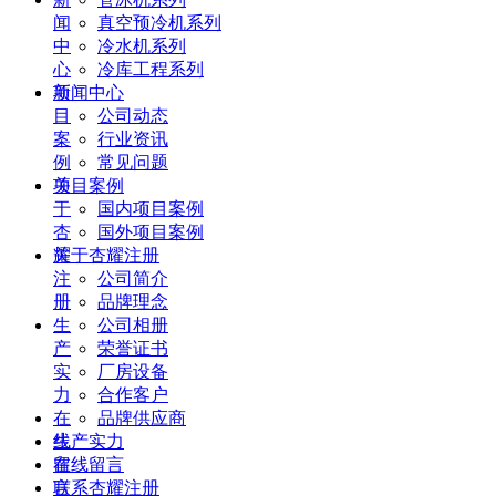
闻
真空预冷机系列
中
冷水机系列
心
冷库工程系列
项
新闻中心
目
公司动态
案
行业资讯
例
常见问题
关
项目案例
于
国内项目案例
杏
国外项目案例
耀
关于杏耀注册
注
公司简介
册
品牌理念
生
公司相册
产
荣誉证书
实
厂房设备
力
合作客户
在
品牌供应商
线
生产实力
留
在线留言
言
联系杏耀注册