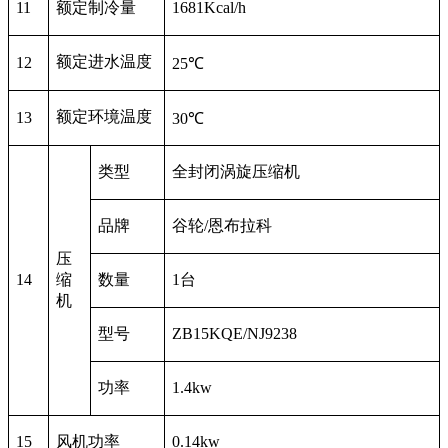
11
额定制冷量
1681Kcal/h
额定进水温度
12
25℃
额定环境温度
13
30℃
类型
全封闭涡旋压缩机
品牌
谷轮/恩布拉科
压
14
缩
数量
1台
机
型号
ZB15KQE/NJ9238
功率
1.4kw
15
风机功率
0.14kw