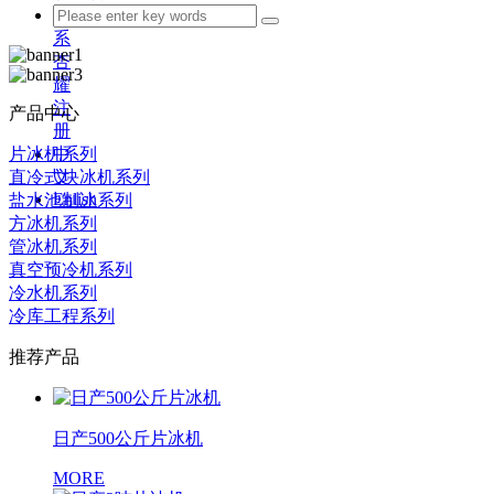
联
系
杏
耀
注
产品中心
册
片冰机系列
中
直冷式块冰机系列
文
Enlish
盐水池制冰系列
方冰机系列
管冰机系列
真空预冷机系列
冷水机系列
冷库工程系列
推荐产品
日产500公斤片冰机
MORE