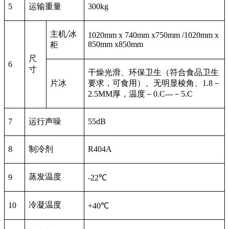
5
运输重量
300kg
主机/冰
1020mm x 740mm x750mm /1020mm x
850mm x850mm
柜
尺
6
寸
干燥光滑、环保卫生（符合食品卫生
片冰
要求，可食用）、无明显棱角、1.8－
2.5MM厚，温度－0.C---－5.C
7
运行声噪
55dB
8
制冷剂
R404A
蒸发温度
9
-22℃
冷凝温度
10
+40℃