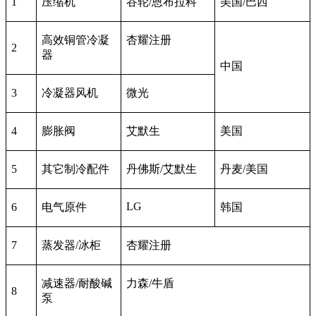
1
压缩机
谷轮/恩布拉科
美国/巴西
高效铜管冷凝
杏耀注册
2
器
中国
3
冷凝器风机
微光
4
膨胀阀
艾默生
美国
5
其它制冷配件
丹佛斯/艾默生
丹麦/美国
LG
6
电气原件
韩国
7
蒸发器/冰柜
杏耀注册
减速器/耐酸碱
力森/牛盾
8
泵