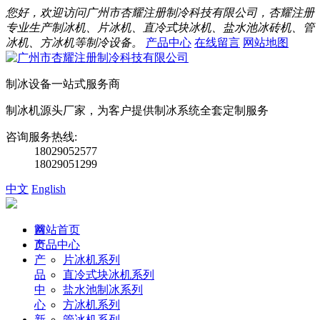
您好，欢迎访问广州市杏耀注册制冷科技有限公司，杏耀注册
专业生产制冰机、片冰机、直冷式块冰机、盐水池冰砖机、管
冰机、方冰机等制冷设备。
产品中心
在线留言
网站地图
制冰设备一站式服务商
制冰机源头厂家，为客户提供制冰系统全套定制服务
咨询服务热线:
18029052577
18029051299
中文
English
首
网站首页
页
产品中心
产
片冰机系列
品
直冷式块冰机系列
中
盐水池制冰系列
心
方冰机系列
新
管冰机系列