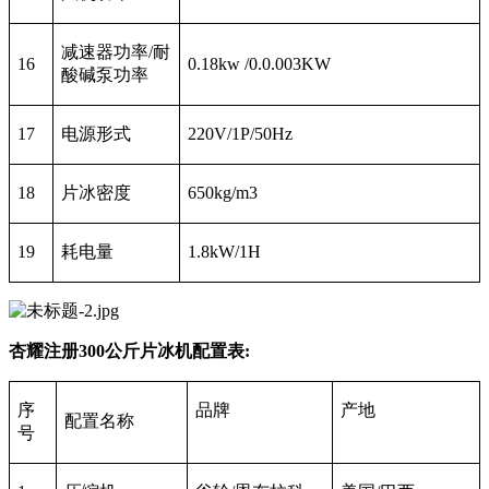
减速器功率/耐
16
0.18kw /0.0.003KW
酸碱泵功率
17
电源形式
220V/1P/50Hz
18
片冰密度
650kg/m3
19
耗电量
1.8kW/1H
杏耀注册300公斤片冰机配置表:
序
品牌
产地
配置名称
号