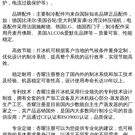
护，电流过载保护等）。
品牌配件：主要制冷配件均来自国际知名品牌正品配件，
如：德国比泽尔/美国谷轮/意大利莱富康/台湾汉钟压缩机；电
器配件采用法国施耐德、韩国LG、德国西门子；制冷配件采
用丹麦丹佛斯、 美国ALCO&爱默生品牌等 -- 质量可靠、性能
稳定。
高效节能：片冰机可根据客户当地的气候条件量身定制，
优化设计的制冷系统，提高整个系统的运行效率，实现节能高
效。
稳定耐用：杏耀注册整合了国内外的制冰系统和加工技术
及经验。机器稳定可靠性高，设计使用寿命长达10年以上。
专利技术：杏耀注册片冰机采用行业领先的专利技术设计
制造，拥有全套的生产加工设备及片冰机核心部分-蒸发器的
生产工艺。杏耀注册是目前国内少数能自主生产蒸发器的的厂
家之一，其产品远销国外，是国内大多数同行制冷公司的首选
供应商；产品通过CE认证和ISO9001认证，品质保证。
专业定做：杏耀注册可以为您提供专业化的建议，也可根
据您的具体要求量身订做，以满足不同客户的不同需求，例