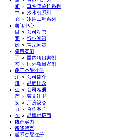
闻
真空预冷机系列
中
冷水机系列
心
冷库工程系列
项
新闻中心
目
公司动态
案
行业资讯
例
常见问题
关
项目案例
于
国内项目案例
杏
国外项目案例
耀
关于杏耀注册
注
公司简介
册
品牌理念
生
公司相册
产
荣誉证书
实
厂房设备
力
合作客户
在
品牌供应商
线
生产实力
留
在线留言
言
联系杏耀注册