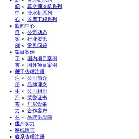
闻
真空预冷机系列
中
冷水机系列
心
冷库工程系列
项
新闻中心
目
公司动态
案
行业资讯
例
常见问题
关
项目案例
于
国内项目案例
杏
国外项目案例
耀
关于杏耀注册
注
公司简介
册
品牌理念
生
公司相册
产
荣誉证书
实
厂房设备
力
合作客户
在
品牌供应商
线
生产实力
留
在线留言
言
联系杏耀注册