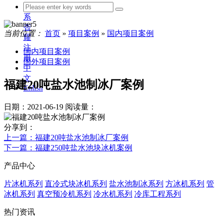
联
系
杏
当前位置：
首页
»
项目案例
»
国内项目案例
耀
注
国内项目案例
册
国外项目案例
中
文
福建20吨盐水池制冰厂案例
Enlish
日期：2021-06-19
阅读量：
分享到：
上一篇
：福建20吨盐水池制冰厂案例
下一篇
：福建250吨盐水池块冰机案例
产品中心
片冰机系列
直冷式块冰机系列
盐水池制冰系列
方冰机系列
管
冰机系列
真空预冷机系列
冷水机系列
冷库工程系列
热门资讯