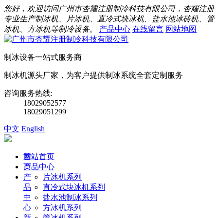
您好，欢迎访问广州市杏耀注册制冷科技有限公司，杏耀注册
专业生产制冰机、片冰机、直冷式块冰机、盐水池冰砖机、管
冰机、方冰机等制冷设备。
产品中心
在线留言
网站地图
制冰设备一站式服务商
制冰机源头厂家，为客户提供制冰系统全套定制服务
咨询服务热线:
18029052577
18029051299
中文
English
首
网站首页
页
产品中心
产
片冰机系列
品
直冷式块冰机系列
中
盐水池制冰系列
心
方冰机系列
新
管冰机系列