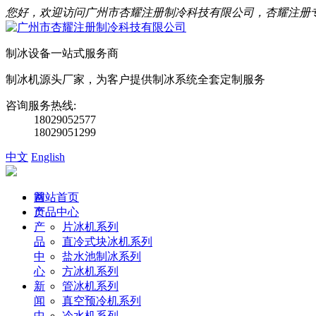
您好，欢迎访问广州市杏耀注册制冷科技有限公司，杏耀注册
制冰设备一站式服务商
制冰机源头厂家，为客户提供制冰系统全套定制服务
咨询服务热线:
18029052577
18029051299
中文
English
首
网站首页
页
产品中心
产
片冰机系列
品
直冷式块冰机系列
中
盐水池制冰系列
心
方冰机系列
新
管冰机系列
闻
真空预冷机系列
中
冷水机系列