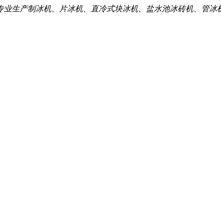
专业生产制冰机、片冰机、直冷式块冰机、盐水池冰砖机、管冰