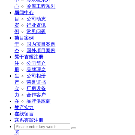
心
冷库工程系列
项
新闻中心
目
公司动态
案
行业资讯
例
常见问题
关
项目案例
于
国内项目案例
杏
国外项目案例
耀
关于杏耀注册
注
公司简介
册
品牌理念
生
公司相册
产
荣誉证书
实
厂房设备
力
合作客户
在
品牌供应商
线
生产实力
留
在线留言
言
联系杏耀注册
联
系