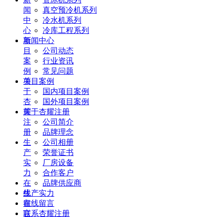
闻
真空预冷机系列
中
冷水机系列
心
冷库工程系列
项
新闻中心
目
公司动态
案
行业资讯
例
常见问题
关
项目案例
于
国内项目案例
杏
国外项目案例
耀
关于杏耀注册
注
公司简介
册
品牌理念
生
公司相册
产
荣誉证书
实
厂房设备
力
合作客户
在
品牌供应商
线
生产实力
留
在线留言
言
联系杏耀注册