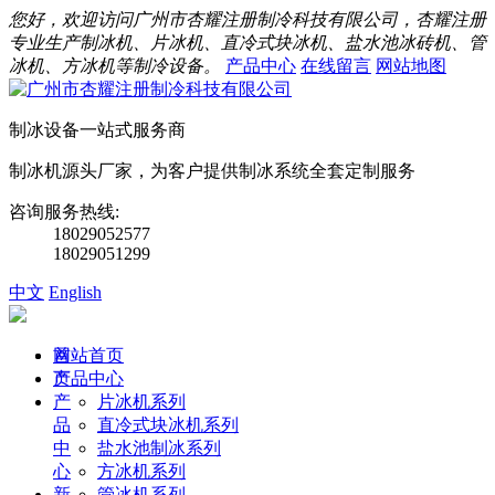
您好，欢迎访问广州市杏耀注册制冷科技有限公司，杏耀注册
专业生产制冰机、片冰机、直冷式块冰机、盐水池冰砖机、管
冰机、方冰机等制冷设备。
产品中心
在线留言
网站地图
制冰设备一站式服务商
制冰机源头厂家，为客户提供制冰系统全套定制服务
咨询服务热线:
18029052577
18029051299
中文
English
首
网站首页
页
产品中心
产
片冰机系列
品
直冷式块冰机系列
中
盐水池制冰系列
心
方冰机系列
新
管冰机系列