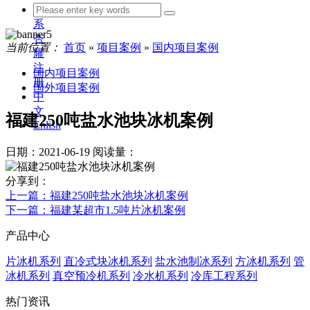
联
系
杏
当前位置：
首页
»
项目案例
»
国内项目案例
耀
注
国内项目案例
册
国外项目案例
中
文
福建250吨盐水池块冰机案例
Enlish
日期：2021-06-19
阅读量：
分享到：
上一篇
：福建250吨盐水池块冰机案例
下一篇
：福建某超市1.5吨片冰机案例
产品中心
片冰机系列
直冷式块冰机系列
盐水池制冰系列
方冰机系列
管
冰机系列
真空预冷机系列
冷水机系列
冷库工程系列
热门资讯