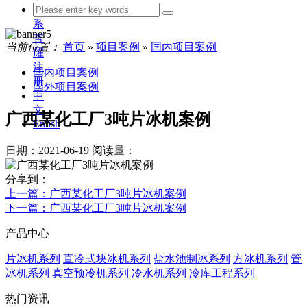
联
系
杏
当前位置：
首页
»
项目案例
»
国内项目案例
耀
注
国内项目案例
册
国外项目案例
中
文
广西某化工厂3吨片冰机案例
Enlish
日期：2021-06-19
阅读量：
分享到：
上一篇
：广西某化工厂3吨片冰机案例
下一篇
：广西某化工厂3吨片冰机案例
产品中心
片冰机系列
直冷式块冰机系列
盐水池制冰系列
方冰机系列
管
冰机系列
真空预冷机系列
冷水机系列
冷库工程系列
热门资讯