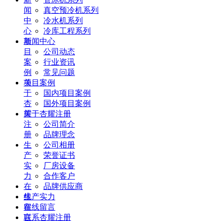
闻
真空预冷机系列
中
冷水机系列
心
冷库工程系列
项
新闻中心
目
公司动态
案
行业资讯
例
常见问题
关
项目案例
于
国内项目案例
杏
国外项目案例
耀
关于杏耀注册
注
公司简介
册
品牌理念
生
公司相册
产
荣誉证书
实
厂房设备
力
合作客户
在
品牌供应商
线
生产实力
留
在线留言
言
联系杏耀注册