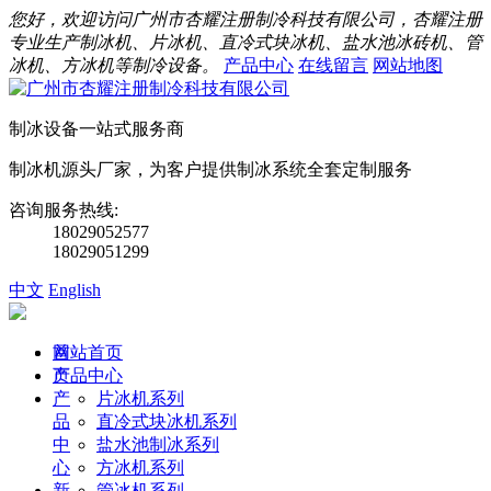
您好，欢迎访问广州市杏耀注册制冷科技有限公司，杏耀注册
专业生产制冰机、片冰机、直冷式块冰机、盐水池冰砖机、管
冰机、方冰机等制冷设备。
产品中心
在线留言
网站地图
制冰设备一站式服务商
制冰机源头厂家，为客户提供制冰系统全套定制服务
咨询服务热线:
18029052577
18029051299
中文
English
首
网站首页
页
产品中心
产
片冰机系列
品
直冷式块冰机系列
中
盐水池制冰系列
心
方冰机系列
新
管冰机系列