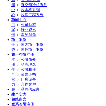
闻
真空预冷机系列
中
冷水机系列
心
冷库工程系列
项
新闻中心
目
公司动态
案
行业资讯
例
常见问题
关
项目案例
于
国内项目案例
杏
国外项目案例
耀
关于杏耀注册
注
公司简介
册
品牌理念
生
公司相册
产
荣誉证书
实
厂房设备
力
合作客户
在
品牌供应商
线
生产实力
留
在线留言
言
联系杏耀注册