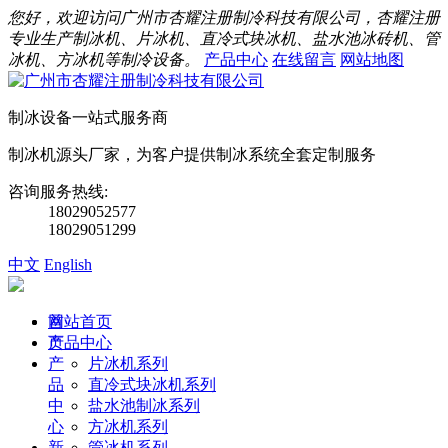
您好，欢迎访问广州市杏耀注册制冷科技有限公司，杏耀注册
专业生产制冰机、片冰机、直冷式块冰机、盐水池冰砖机、管
冰机、方冰机等制冷设备。
产品中心
在线留言
网站地图
制冰设备一站式服务商
制冰机源头厂家，为客户提供制冰系统全套定制服务
咨询服务热线:
18029052577
18029051299
中文
English
首
网站首页
页
产品中心
产
片冰机系列
品
直冷式块冰机系列
中
盐水池制冰系列
心
方冰机系列
新
管冰机系列