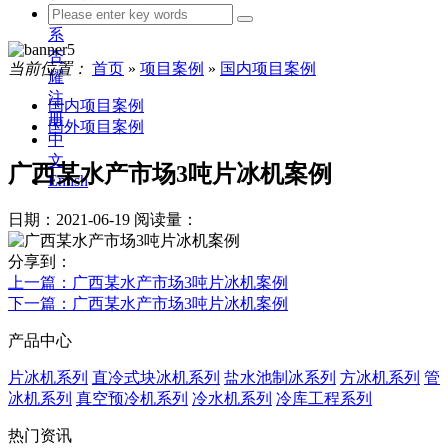
联
系
杏
当前位置：
首页
»
项目案例
»
国内项目案例
耀
注
国内项目案例
册
国外项目案例
中
文
广西某水产市场3吨片冰机案例
Enlish
日期：2021-06-19
阅读量：
分享到：
上一篇
：广西某水产市场3吨片冰机案例
下一篇
：广西某水产市场3吨片冰机案例
产品中心
片冰机系列
直冷式块冰机系列
盐水池制冰系列
方冰机系列
管
冰机系列
真空预冷机系列
冷水机系列
冷库工程系列
热门资讯