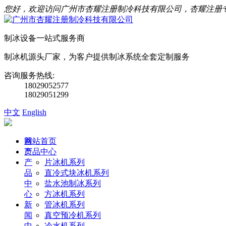
您好，欢迎访问广州市杏耀注册制冷科技有限公司，杏耀注册
制冰设备一站式服务商
制冰机源头厂家，为客户提供制冰系统全套定制服务
咨询服务热线:
18029052577
18029051299
中文
English
首
网站首页
页
产品中心
产
片冰机系列
品
直冷式块冰机系列
中
盐水池制冰系列
心
方冰机系列
新
管冰机系列
闻
真空预冷机系列
中
冷水机系列