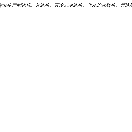
专业生产制冰机、片冰机、直冷式块冰机、盐水池冰砖机、管冰