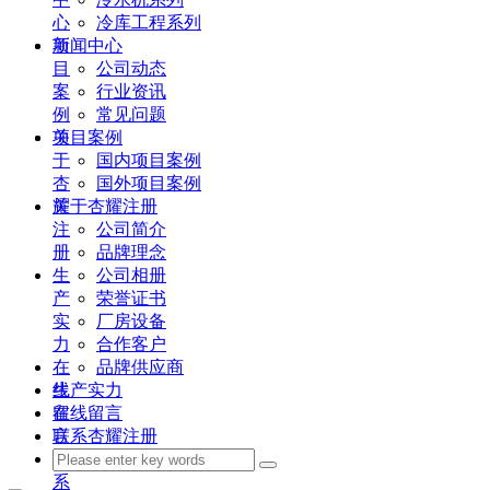
心
冷库工程系列
项
新闻中心
目
公司动态
案
行业资讯
例
常见问题
关
项目案例
于
国内项目案例
杏
国外项目案例
耀
关于杏耀注册
注
公司简介
册
品牌理念
生
公司相册
产
荣誉证书
实
厂房设备
力
合作客户
在
品牌供应商
线
生产实力
留
在线留言
言
联系杏耀注册
联
系