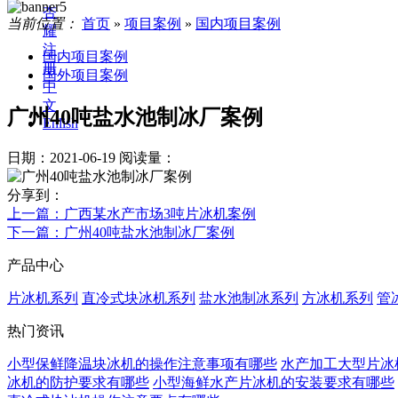
杏
当前位置：
首页
»
项目案例
»
国内项目案例
耀
注
国内项目案例
册
国外项目案例
中
文
广州40吨盐水池制冰厂案例
Enlish
日期：2021-06-19
阅读量：
分享到：
上一篇
：广西某水产市场3吨片冰机案例
下一篇
：广州40吨盐水池制冰厂案例
产品中心
片冰机系列
直冷式块冰机系列
盐水池制冰系列
方冰机系列
管
热门资讯
小型保鲜降温块冰机的操作注意事项有哪些
水产加工大型片冰
冰机的防护要求有哪些
小型海鲜水产片冰机的安装要求有哪些