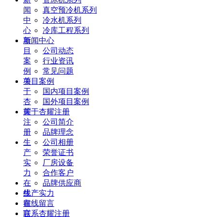
闻
真空预冷机系列
中
冷水机系列
心
冷库工程系列
项
新闻中心
目
公司动态
案
行业资讯
例
常见问题
关
项目案例
于
国内项目案例
杏
国外项目案例
耀
关于杏耀注册
注
公司简介
册
品牌理念
生
公司相册
产
荣誉证书
实
厂房设备
力
合作客户
在
品牌供应商
线
生产实力
留
在线留言
言
联系杏耀注册