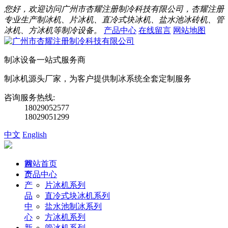
您好，欢迎访问广州市杏耀注册制冷科技有限公司，杏耀注册
专业生产制冰机、片冰机、直冷式块冰机、盐水池冰砖机、管
冰机、方冰机等制冷设备。
产品中心
在线留言
网站地图
制冰设备一站式服务商
制冰机源头厂家，为客户提供制冰系统全套定制服务
咨询服务热线:
18029052577
18029051299
中文
English
首
网站首页
页
产品中心
产
片冰机系列
品
直冷式块冰机系列
中
盐水池制冰系列
心
方冰机系列
新
管冰机系列