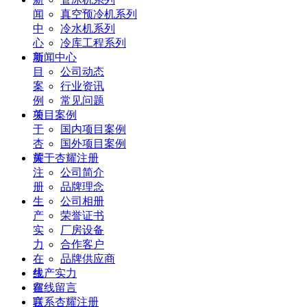
闻
真空预冷机系列
中
冷水机系列
心
冷库工程系列
项
新闻中心
目
公司动态
案
行业资讯
例
常见问题
关
项目案例
于
国内项目案例
杏
国外项目案例
耀
关于杏耀注册
注
公司简介
册
品牌理念
生
公司相册
产
荣誉证书
实
厂房设备
力
合作客户
在
品牌供应商
线
生产实力
留
在线留言
言
联系杏耀注册