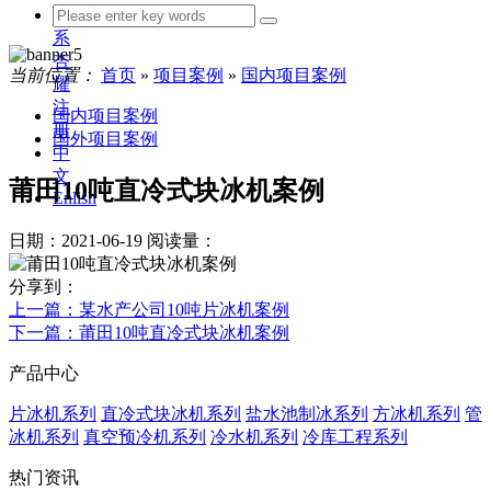
联
系
杏
当前位置：
首页
»
项目案例
»
国内项目案例
耀
注
国内项目案例
册
国外项目案例
中
文
莆田10吨直冷式块冰机案例
Enlish
日期：2021-06-19
阅读量：
分享到：
上一篇
：某水产公司10吨片冰机案例
下一篇
：莆田10吨直冷式块冰机案例
产品中心
片冰机系列
直冷式块冰机系列
盐水池制冰系列
方冰机系列
管
冰机系列
真空预冷机系列
冷水机系列
冷库工程系列
热门资讯