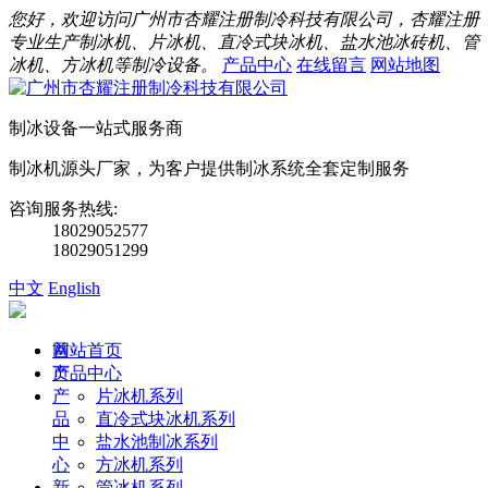
您好，欢迎访问广州市杏耀注册制冷科技有限公司，杏耀注册
专业生产制冰机、片冰机、直冷式块冰机、盐水池冰砖机、管
冰机、方冰机等制冷设备。
产品中心
在线留言
网站地图
制冰设备一站式服务商
制冰机源头厂家，为客户提供制冰系统全套定制服务
咨询服务热线:
18029052577
18029051299
中文
English
首
网站首页
页
产品中心
产
片冰机系列
品
直冷式块冰机系列
中
盐水池制冰系列
心
方冰机系列
新
管冰机系列