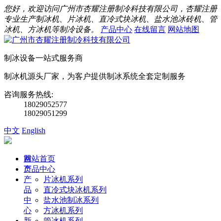
您好，欢迎访问广州市杏耀注册制冷科技有限公司，杏耀注册
专业生产制冰机、片冰机、直冷式块冰机、盐水池冰砖机、管
冰机、方冰机等制冷设备。
产品中心
在线留言
网站地图
制冰设备一站式服务商
制冰机源头厂家，为客户提供制冰系统全套定制服务
咨询服务热线:
18029052577
18029051299
中文
English
首
网站首页
页
产品中心
产
片冰机系列
品
直冷式块冰机系列
中
盐水池制冰系列
心
方冰机系列
新
管冰机系列