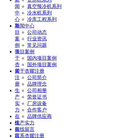
闻
真空预冷机系列
中
冷水机系列
心
冷库工程系列
项
新闻中心
目
公司动态
案
行业资讯
例
常见问题
关
项目案例
于
国内项目案例
杏
国外项目案例
耀
关于杏耀注册
注
公司简介
册
品牌理念
生
公司相册
产
荣誉证书
实
厂房设备
力
合作客户
在
品牌供应商
线
生产实力
留
在线留言
言
联系杏耀注册