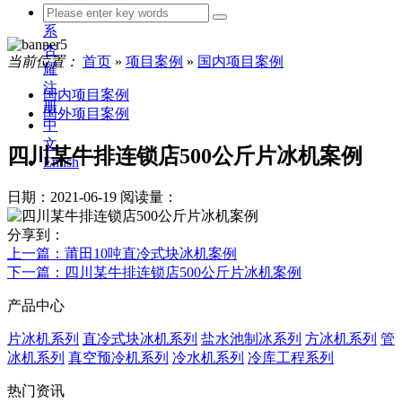
联
系
杏
当前位置：
首页
»
项目案例
»
国内项目案例
耀
注
国内项目案例
册
国外项目案例
中
文
四川某牛排连锁店500公斤片冰机案例
Enlish
日期：2021-06-19
阅读量：
分享到：
上一篇
：莆田10吨直冷式块冰机案例
下一篇
：四川某牛排连锁店500公斤片冰机案例
产品中心
片冰机系列
直冷式块冰机系列
盐水池制冰系列
方冰机系列
管
冰机系列
真空预冷机系列
冷水机系列
冷库工程系列
热门资讯