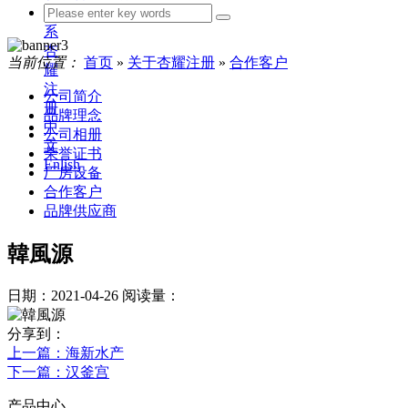
联
系
杏
当前位置：
首页
»
关于杏耀注册
»
合作客户
耀
注
公司简介
册
品牌理念
中
公司相册
文
荣誉证书
Enlish
厂房设备
合作客户
品牌供应商
韓風源
日期：2021-04-26
阅读量：
分享到：
上一篇
：海新水产
下一篇
：汉釜宫
产品中心