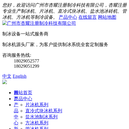
您好，欢迎访问广州市杏耀注册制冷科技有限公司，杏耀注册
专业生产制冰机、片冰机、直冷式块冰机、盐水池冰砖机、管
冰机、方冰机等制冷设备。
产品中心
在线留言
网站地图
制冰设备一站式服务商
制冰机源头厂家，为客户提供制冰系统全套定制服务
咨询服务热线:
18029052577
18029051299
中文
English
首
网站首页
页
产品中心
产
片冰机系列
品
直冷式块冰机系列
中
盐水池制冰系列
心
方冰机系列
新
管冰机系列