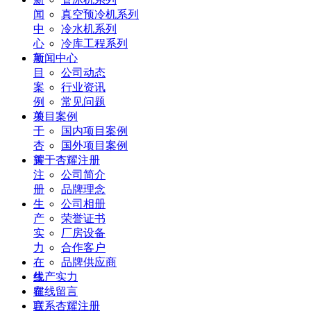
闻
真空预冷机系列
中
冷水机系列
心
冷库工程系列
项
新闻中心
目
公司动态
案
行业资讯
例
常见问题
关
项目案例
于
国内项目案例
杏
国外项目案例
耀
关于杏耀注册
注
公司简介
册
品牌理念
生
公司相册
产
荣誉证书
实
厂房设备
力
合作客户
在
品牌供应商
线
生产实力
留
在线留言
言
联系杏耀注册