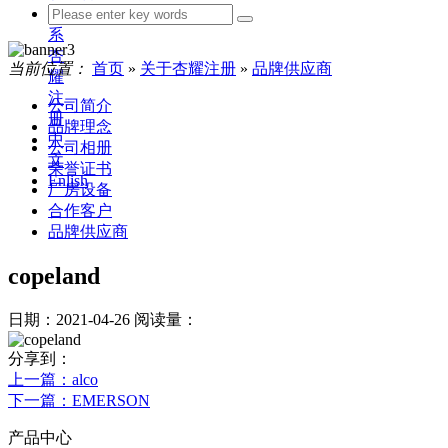
联
系
杏
当前位置：
首页
»
关于杏耀注册
»
品牌供应商
耀
注
公司简介
册
品牌理念
中
公司相册
文
荣誉证书
Enlish
厂房设备
合作客户
品牌供应商
copeland
日期：2021-04-26
阅读量：
分享到：
上一篇
：alco
下一篇
：EMERSON
产品中心