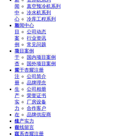
闻
真空预冷机系列
中
冷水机系列
心
冷库工程系列
项
新闻中心
目
公司动态
案
行业资讯
例
常见问题
关
项目案例
于
国内项目案例
杏
国外项目案例
耀
关于杏耀注册
注
公司简介
册
品牌理念
生
公司相册
产
荣誉证书
实
厂房设备
力
合作客户
在
品牌供应商
线
生产实力
留
在线留言
言
联系杏耀注册