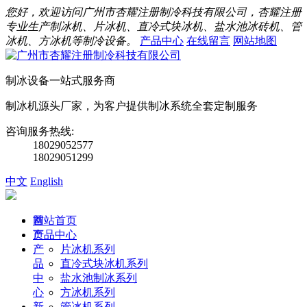
您好，欢迎访问广州市杏耀注册制冷科技有限公司，杏耀注册
专业生产制冰机、片冰机、直冷式块冰机、盐水池冰砖机、管
冰机、方冰机等制冷设备。
产品中心
在线留言
网站地图
制冰设备一站式服务商
制冰机源头厂家，为客户提供制冰系统全套定制服务
咨询服务热线:
18029052577
18029051299
中文
English
首
网站首页
页
产品中心
产
片冰机系列
品
直冷式块冰机系列
中
盐水池制冰系列
心
方冰机系列
新
管冰机系列