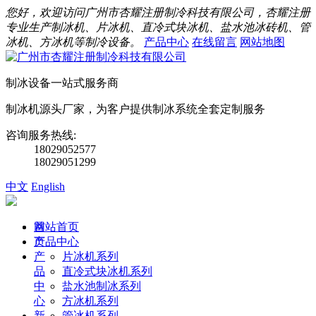
您好，欢迎访问广州市杏耀注册制冷科技有限公司，杏耀注册
专业生产制冰机、片冰机、直冷式块冰机、盐水池冰砖机、管
冰机、方冰机等制冷设备。
产品中心
在线留言
网站地图
制冰设备一站式服务商
制冰机源头厂家，为客户提供制冰系统全套定制服务
咨询服务热线:
18029052577
18029051299
中文
English
首
网站首页
页
产品中心
产
片冰机系列
品
直冷式块冰机系列
中
盐水池制冰系列
心
方冰机系列
新
管冰机系列