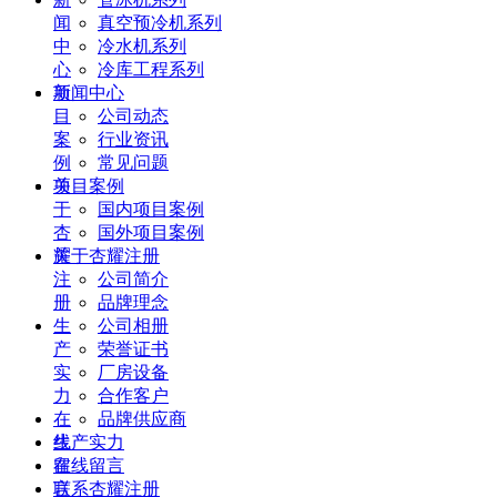
闻
真空预冷机系列
中
冷水机系列
心
冷库工程系列
项
新闻中心
目
公司动态
案
行业资讯
例
常见问题
关
项目案例
于
国内项目案例
杏
国外项目案例
耀
关于杏耀注册
注
公司简介
册
品牌理念
生
公司相册
产
荣誉证书
实
厂房设备
力
合作客户
在
品牌供应商
线
生产实力
留
在线留言
言
联系杏耀注册