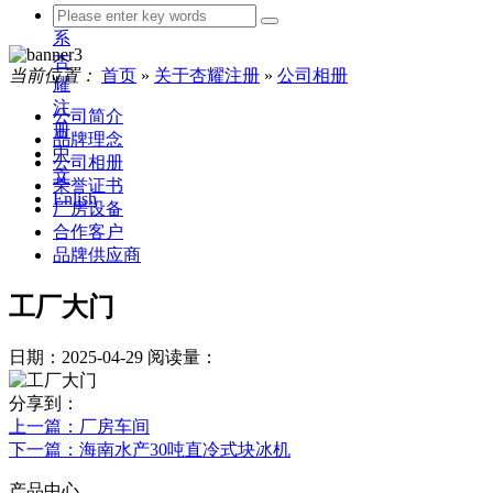
联
系
杏
当前位置：
首页
»
关于杏耀注册
»
公司相册
耀
注
公司简介
册
品牌理念
中
公司相册
文
荣誉证书
Enlish
厂房设备
合作客户
品牌供应商
工厂大门
日期：2025-04-29
阅读量：
分享到：
上一篇
：厂房车间
下一篇
：海南水产30吨直冷式块冰机
产品中心