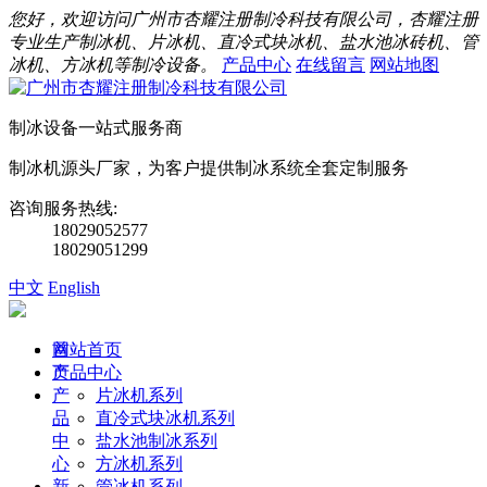
您好，欢迎访问广州市杏耀注册制冷科技有限公司，杏耀注册
专业生产制冰机、片冰机、直冷式块冰机、盐水池冰砖机、管
冰机、方冰机等制冷设备。
产品中心
在线留言
网站地图
制冰设备一站式服务商
制冰机源头厂家，为客户提供制冰系统全套定制服务
咨询服务热线:
18029052577
18029051299
中文
English
首
网站首页
页
产品中心
产
片冰机系列
品
直冷式块冰机系列
中
盐水池制冰系列
心
方冰机系列
新
管冰机系列