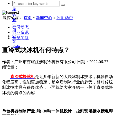
联
系
杏
当前位置：
首页
»
新闻中心
»
公司动态
耀
注
公司动态
册
行业资讯
中
常见问题
文
Enlish
直冷式块冰机有何特点？
作者：广州市杏耀注册制冷科技有限公司
日期：2022-06-23
阅读量：
直冷式块冰机
是近几年新新的大块冰制冰技术，机器自动
化程度高，性能更加稳定，是今后制冰行业的趋势，相对传统
制冰技术具有很多优势，下面就给大家介绍一下关于直冷式块
冰机的特点的内容，
单台机器制冰产量1吨~30吨一体机设计，拉到现场接水接电即