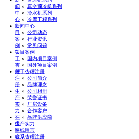
闻
真空预冷机系列
中
冷水机系列
心
冷库工程系列
项
新闻中心
目
公司动态
案
行业资讯
例
常见问题
关
项目案例
于
国内项目案例
杏
国外项目案例
耀
关于杏耀注册
注
公司简介
册
品牌理念
生
公司相册
产
荣誉证书
实
厂房设备
力
合作客户
在
品牌供应商
线
生产实力
留
在线留言
言
联系杏耀注册