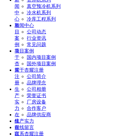
闻
真空预冷机系列
中
冷水机系列
心
冷库工程系列
项
新闻中心
目
公司动态
案
行业资讯
例
常见问题
关
项目案例
于
国内项目案例
杏
国外项目案例
耀
关于杏耀注册
注
公司简介
册
品牌理念
生
公司相册
产
荣誉证书
实
厂房设备
力
合作客户
在
品牌供应商
线
生产实力
留
在线留言
言
联系杏耀注册