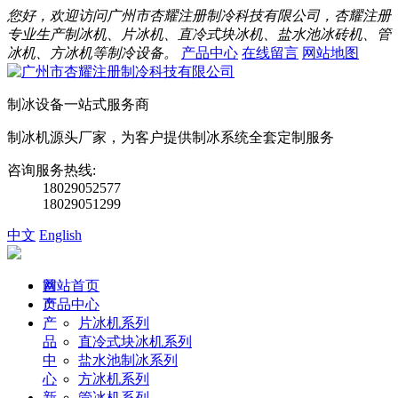
您好，欢迎访问广州市杏耀注册制冷科技有限公司，杏耀注册
专业生产制冰机、片冰机、直冷式块冰机、盐水池冰砖机、管
冰机、方冰机等制冷设备。
产品中心
在线留言
网站地图
制冰设备一站式服务商
制冰机源头厂家，为客户提供制冰系统全套定制服务
咨询服务热线:
18029052577
18029051299
中文
English
首
网站首页
页
产品中心
产
片冰机系列
品
直冷式块冰机系列
中
盐水池制冰系列
心
方冰机系列
新
管冰机系列