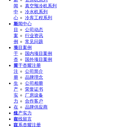
闻
真空预冷机系列
中
冷水机系列
心
冷库工程系列
项
新闻中心
目
公司动态
案
行业资讯
例
常见问题
关
项目案例
于
国内项目案例
杏
国外项目案例
耀
关于杏耀注册
注
公司简介
册
品牌理念
生
公司相册
产
荣誉证书
实
厂房设备
力
合作客户
在
品牌供应商
线
生产实力
留
在线留言
言
联系杏耀注册