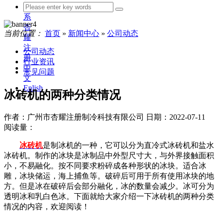
联
系
杏
当前位置：
首页
»
新闻中心
»
公司动态
耀
注
公司动态
册
行业资讯
中
常见问题
文
Enlish
冰砖机的两种分类情况
作者：广州市杏耀注册制冷科技有限公司
日期：2022-07-11
阅读量：
冰砖机
是制冰机的一种，它可以分为直冷式冰砖机和盐水
冰砖机。制作的冰块是冰制品中外型尺寸大，与外界接触面积
小，不易融化。按不同要求粉碎成各种形状的冰块。适合冰
雕，冰块储运，海上捕鱼等。破碎后可用于所有使用冰块的地
方。但是冰在破碎后会部分融化，冰的数量会减少。冰可分为
透明冰和乳白色冰。下面就给大家介绍一下冰砖机的两种分类
情况的内容，欢迎阅读！