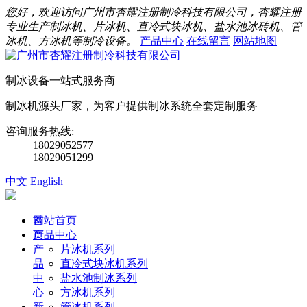
您好，欢迎访问广州市杏耀注册制冷科技有限公司，杏耀注册
专业生产制冰机、片冰机、直冷式块冰机、盐水池冰砖机、管
冰机、方冰机等制冷设备。
产品中心
在线留言
网站地图
制冰设备一站式服务商
制冰机源头厂家，为客户提供制冰系统全套定制服务
咨询服务热线:
18029052577
18029051299
中文
English
首
网站首页
页
产品中心
产
片冰机系列
品
直冷式块冰机系列
中
盐水池制冰系列
心
方冰机系列
新
管冰机系列