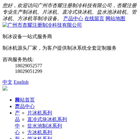
您好，欢迎访问广州市杏耀注册制冷科技有限公司，杏耀注册
专业生产制冰机、片冰机、直冷式块冰机、盐水池冰砖机、管
冰机、方冰机等制冷设备。
产品中心
在线留言
网站地图
制冰设备一站式服务商
制冰机源头厂家，为客户提供制冰系统全套定制服务
咨询服务热线:
18029052577
18029051299
中文
English
首
网站首页
页
产品中心
产
片冰机系列
品
直冷式块冰机系列
中
盐水池制冰系列
心
方冰机系列
新
管冰机系列