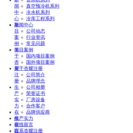
闻
真空预冷机系列
中
冷水机系列
心
冷库工程系列
项
新闻中心
目
公司动态
案
行业资讯
例
常见问题
关
项目案例
于
国内项目案例
杏
国外项目案例
耀
关于杏耀注册
注
公司简介
册
品牌理念
生
公司相册
产
荣誉证书
实
厂房设备
力
合作客户
在
品牌供应商
线
生产实力
留
在线留言
言
联系杏耀注册