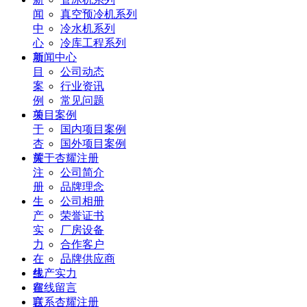
闻
真空预冷机系列
中
冷水机系列
心
冷库工程系列
项
新闻中心
目
公司动态
案
行业资讯
例
常见问题
关
项目案例
于
国内项目案例
杏
国外项目案例
耀
关于杏耀注册
注
公司简介
册
品牌理念
生
公司相册
产
荣誉证书
实
厂房设备
力
合作客户
在
品牌供应商
线
生产实力
留
在线留言
言
联系杏耀注册