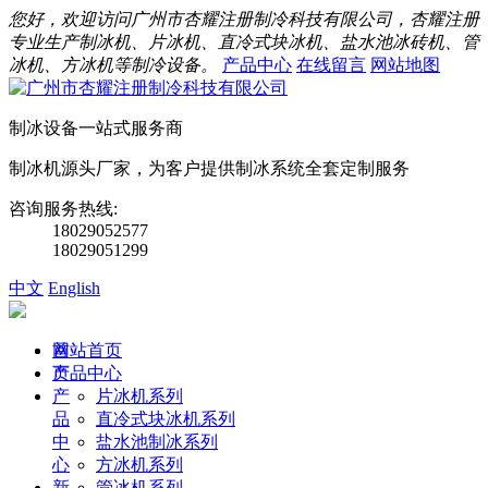
您好，欢迎访问广州市杏耀注册制冷科技有限公司，杏耀注册
专业生产制冰机、片冰机、直冷式块冰机、盐水池冰砖机、管
冰机、方冰机等制冷设备。
产品中心
在线留言
网站地图
制冰设备一站式服务商
制冰机源头厂家，为客户提供制冰系统全套定制服务
咨询服务热线:
18029052577
18029051299
中文
English
首
网站首页
页
产品中心
产
片冰机系列
品
直冷式块冰机系列
中
盐水池制冰系列
心
方冰机系列
新
管冰机系列