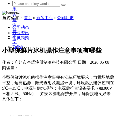
联
系
杏
当前位置：
首页
»
新闻中心
»
公司动态
耀
注
公司动态
册
行业资讯
中
常见问题
文
Enlish
小型保鲜片冰机操作注意事项有哪些
作者：广州市杏耀注册制冷科技有限公司
日期：2026-05-08
阅读量：
小型保鲜片冰机的操作注意事项有安装环境要求：放置场地需
平整，远离热源、阳光直射及潮湿环境，环境温度建议控制在
5℃—35℃，电源与供水规范：电源需符合设备要求（如380V
三相四线、50Hz），并安装漏电保护开关，确保接地良好等
具体如下：