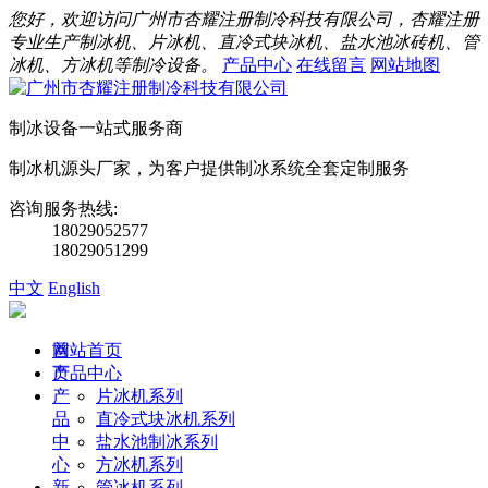
您好，欢迎访问广州市杏耀注册制冷科技有限公司，杏耀注册
专业生产制冰机、片冰机、直冷式块冰机、盐水池冰砖机、管
冰机、方冰机等制冷设备。
产品中心
在线留言
网站地图
制冰设备一站式服务商
制冰机源头厂家，为客户提供制冰系统全套定制服务
咨询服务热线:
18029052577
18029051299
中文
English
首
网站首页
页
产品中心
产
片冰机系列
品
直冷式块冰机系列
中
盐水池制冰系列
心
方冰机系列
新
管冰机系列