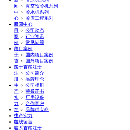
闻
真空预冷机系列
中
冷水机系列
心
冷库工程系列
项
新闻中心
目
公司动态
案
行业资讯
例
常见问题
关
项目案例
于
国内项目案例
杏
国外项目案例
耀
关于杏耀注册
注
公司简介
册
品牌理念
生
公司相册
产
荣誉证书
实
厂房设备
力
合作客户
在
品牌供应商
线
生产实力
留
在线留言
言
联系杏耀注册