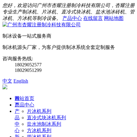
您好，欢迎访问广州市杏耀注册制冷科技有限公司，杏耀注册
专业生产制冰机、片冰机、直冷式块冰机、盐水池冰砖机、管
冰机、方冰机等制冷设备。
产品中心
在线留言
网站地图
制冰设备一站式服务商
制冰机源头厂家，为客户提供制冰系统全套定制服务
咨询服务热线:
18029052577
18029051299
中文
English
首
网站首页
页
产品中心
产
片冰机系列
品
直冷式块冰机系列
中
盐水池制冰系列
心
方冰机系列
新
管冰机系列