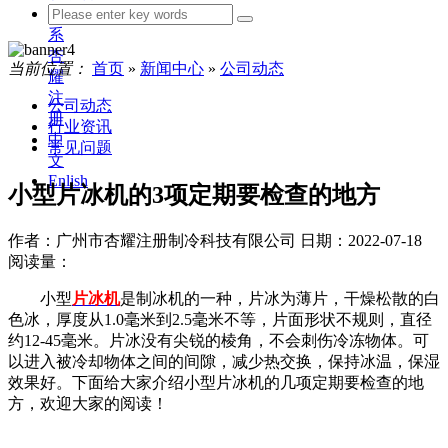
联
系
杏
当前位置：
首页
»
新闻中心
»
公司动态
耀
注
公司动态
册
行业资讯
中
常见问题
文
Enlish
小型片冰机的3项定期要检查的地方
作者：广州市杏耀注册制冷科技有限公司
日期：2022-07-18
阅读量：
小型
片冰机
是制冰机的一种，片冰为薄片，干燥松散的白
色冰，厚度从1.0毫米到2.5毫米不等，片面形状不规则，直径
约12-45毫米。片冰没有尖锐的棱角，不会刺伤冷冻物体。可
以进入被冷却物体之间的间隙，减少热交换，保持冰温，保湿
效果好。下面给大家介绍小型片冰机的几项定期要检查的地
方，欢迎大家的阅读！