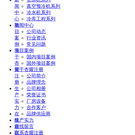
闻
真空预冷机系列
中
冷水机系列
心
冷库工程系列
项
新闻中心
目
公司动态
案
行业资讯
例
常见问题
关
项目案例
于
国内项目案例
杏
国外项目案例
耀
关于杏耀注册
注
公司简介
册
品牌理念
生
公司相册
产
荣誉证书
实
厂房设备
力
合作客户
在
品牌供应商
线
生产实力
留
在线留言
言
联系杏耀注册