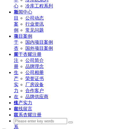
心
冷库工程系列
项
新闻中心
目
公司动态
案
行业资讯
例
常见问题
关
项目案例
于
国内项目案例
杏
国外项目案例
耀
关于杏耀注册
注
公司简介
册
品牌理念
生
公司相册
产
荣誉证书
实
厂房设备
力
合作客户
在
品牌供应商
线
生产实力
留
在线留言
言
联系杏耀注册
联
系