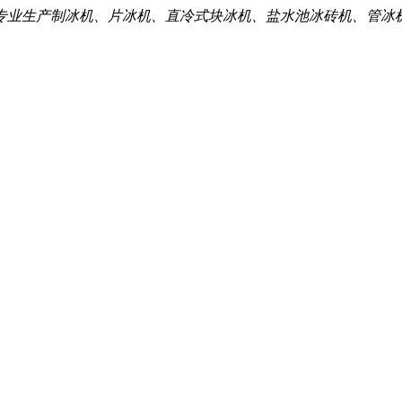
专业生产制冰机、片冰机、直冷式块冰机、盐水池冰砖机、管冰