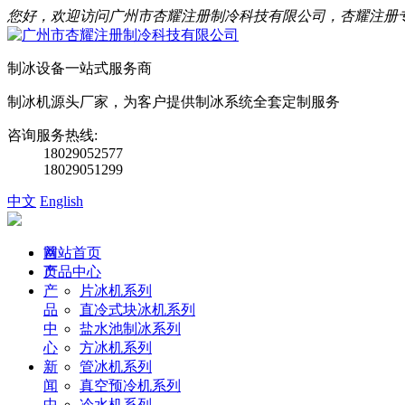
您好，欢迎访问广州市杏耀注册制冷科技有限公司，杏耀注册
制冰设备一站式服务商
制冰机源头厂家，为客户提供制冰系统全套定制服务
咨询服务热线:
18029052577
18029051299
中文
English
首
网站首页
页
产品中心
产
片冰机系列
品
直冷式块冰机系列
中
盐水池制冰系列
心
方冰机系列
新
管冰机系列
闻
真空预冷机系列
中
冷水机系列