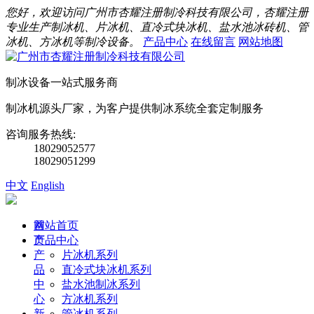
您好，欢迎访问广州市杏耀注册制冷科技有限公司，杏耀注册
专业生产制冰机、片冰机、直冷式块冰机、盐水池冰砖机、管
冰机、方冰机等制冷设备。
产品中心
在线留言
网站地图
制冰设备一站式服务商
制冰机源头厂家，为客户提供制冰系统全套定制服务
咨询服务热线:
18029052577
18029051299
中文
English
首
网站首页
页
产品中心
产
片冰机系列
品
直冷式块冰机系列
中
盐水池制冰系列
心
方冰机系列
新
管冰机系列