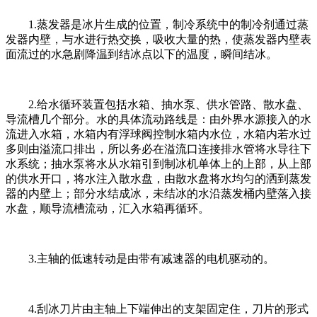
1.蒸发器是冰片生成的位置，制冷系统中的制冷剂通过蒸
发器内壁，与水进行热交换，吸收大量的热，使蒸发器内壁表
面流过的水急剧降温到结冰点以下的温度，瞬间结冰。
2.给水循环装置包括水箱、抽水泵、供水管路、散水盘、
导流槽几个部分。水的具体流动路线是：由外界水源接入的水
流进入水箱，水箱内有浮球阀控制水箱内水位，水箱内若水过
多则由溢流口排出，所以务必在溢流口连接排水管将水导往下
水系统；抽水泵将水从水箱引到制冰机单体上的上部，从上部
的供水开口，将水注入散水盘，由散水盘将水均匀的洒到蒸发
器的内壁上；部分水结成冰，未结冰的水沿蒸发桶内壁落入接
水盘，顺导流槽流动，汇入水箱再循环。
3.主轴的低速转动是由带有减速器的电机驱动的。
4.刮冰刀片由主轴上下端伸出的支架固定住，刀片的形式