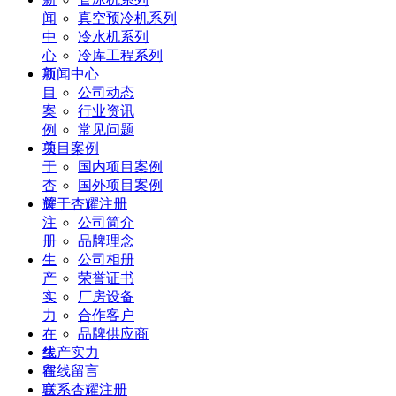
闻
真空预冷机系列
中
冷水机系列
心
冷库工程系列
项
新闻中心
目
公司动态
案
行业资讯
例
常见问题
关
项目案例
于
国内项目案例
杏
国外项目案例
耀
关于杏耀注册
注
公司简介
册
品牌理念
生
公司相册
产
荣誉证书
实
厂房设备
力
合作客户
在
品牌供应商
线
生产实力
留
在线留言
言
联系杏耀注册