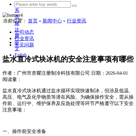
联
系
杏
当前位置：
首页
»
新闻中心
»
行业资讯
耀
注
公司动态
册
行业资讯
中
常见问题
文
Enlish
盐水直冷式块冰机的安全注意事项有哪些
作者：广州市杏耀注册制冷科技有限公司
日期：2026-04-01
阅读量：
盐水直冷式块冰机通过盐水循环实现快速制冰，但涉及低温、
高压、电气及化学物质等潜在风险。为确保操作安全，需从操
作前、运行中、维护保养及应急处理等环节严格遵守以下安全
注意事项：
一、操作前安全准备