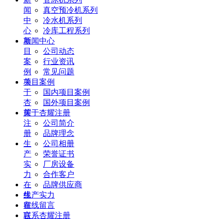
闻
真空预冷机系列
中
冷水机系列
心
冷库工程系列
项
新闻中心
目
公司动态
案
行业资讯
例
常见问题
关
项目案例
于
国内项目案例
杏
国外项目案例
耀
关于杏耀注册
注
公司简介
册
品牌理念
生
公司相册
产
荣誉证书
实
厂房设备
力
合作客户
在
品牌供应商
线
生产实力
留
在线留言
言
联系杏耀注册