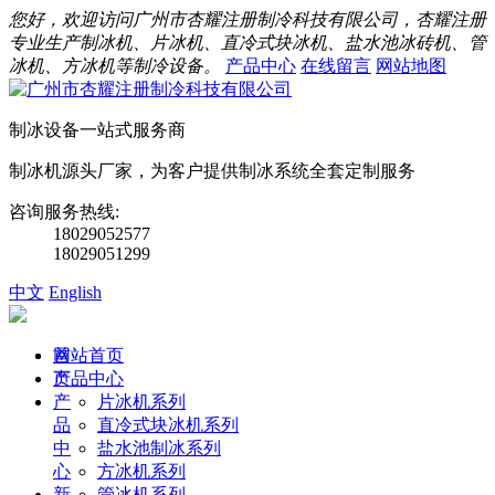
您好，欢迎访问广州市杏耀注册制冷科技有限公司，杏耀注册
专业生产制冰机、片冰机、直冷式块冰机、盐水池冰砖机、管
冰机、方冰机等制冷设备。
产品中心
在线留言
网站地图
制冰设备一站式服务商
制冰机源头厂家，为客户提供制冰系统全套定制服务
咨询服务热线:
18029052577
18029051299
中文
English
首
网站首页
页
产品中心
产
片冰机系列
品
直冷式块冰机系列
中
盐水池制冰系列
心
方冰机系列
新
管冰机系列