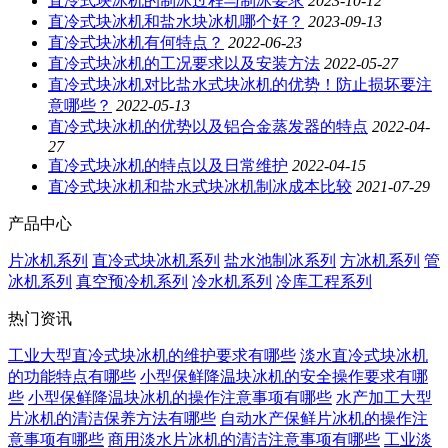
直冷式块冰机的制冰过程与制冰要求
2023-10-12
直冷式块冰机和盐水块冰机哪个好？
2023-09-13
直冷式块冰机有何特点？
2022-06-23
直冷式块冰机的工况要求以及安装方法
2022-05-27
直冷式块冰机对比盐水式块冰机的优势！防止损坏要注
意哪些？
2022-05-13
直冷式块冰机的优势以及铝合金蒸发器的特点
2022-04-
27
直冷式块冰机的特点以及日常维护
2022-04-15
直冷式块冰机和盐水式块冰机制冰成本比较
2021-07-29
产品中心
片冰机系列
直冷式块冰机系列
盐水池制冰系列
方冰机系列
管
冰机系列
真空预冷机系列
冷水机系列
冷库工程系列
热门资讯
工业大型直冷式块冰机的维护要求有哪些
淡水直冷式块冰机
的功能特点有哪些
小型保鲜降温块冰机的安全操作要求有哪
些
小型保鲜降温块冰机的操作注意事项有哪些
水产加工大型
片冰机的清洁保养方法有哪些
自动水产保鲜片冰机的操作注
意事项有哪些
商用淡水片冰机的清洁注意事项有哪些
工业淡