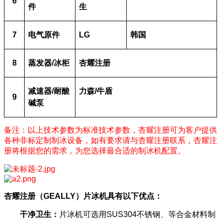
6
件
生
7
电气原件
LG
韩国
8
蒸发器
/
冰柜
杏耀注册
减速器
/
耐酸
力森
/
牛盾
9
碱泵
备注：以上技术参数为标准技术参数，杏耀注册可为客户提供
各种非标定制制冰设备，如有要求请与杏耀注册联系，杏耀注
册将根据您的需求，为您选择最合适的制冰机配置。
杏耀注册（
GEALLY
）片冰机具有以下优点：
干净卫生：
片冰机可选用SUS304不锈钢、等合金材料制