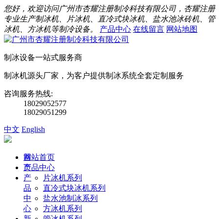
您好，欢迎访问广州市杏耀注册制冷科技有限公司，杏耀注册
专业生产制冰机、片冰机、直冷式块冰机、盐水池冰砖机、管
冰机、方冰机等制冷设备。
产品中心
在线留言
网站地图
制冰设备一站式服务商
制冰机源头厂家，为客户提供制冰系统全套定制服务
咨询服务热线:
18029052577
18029051299
中文
English
首
网站首页
页
产品中心
产
片冰机系列
品
直冷式块冰机系列
中
盐水池制冰系列
心
方冰机系列
新
管冰机系列