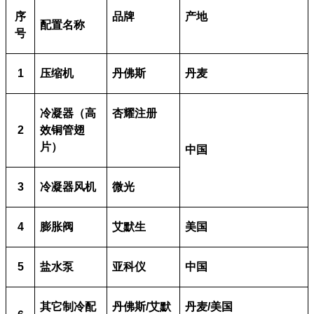
序
品牌
产地
配置名称
号
1
压缩机
丹佛斯
丹麦
冷凝器（高
杏耀注册
2
效铜管翅
片）
中国
3
冷凝器风机
微光
4
膨胀阀
艾默生
美国
5
盐水泵
亚科仪
中国
其它制冷配
丹佛斯
/
艾默
丹麦
/
美国