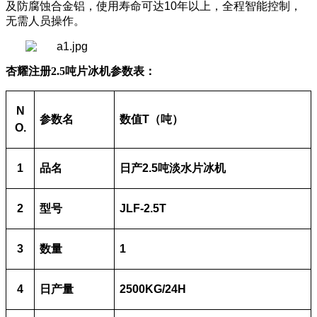
及防腐蚀合金铝，使用寿命可达10年以上，全程智能控制，
无需人员操作。
杏耀注册
2.5吨片冰机参数
表：
N
参数名
数值
T
（吨）
O.
1
品名
日产
2.5
吨淡水片冰机
2
型号
JLF-2.5T
3
数量
1
4
日产量
2500KG/24H