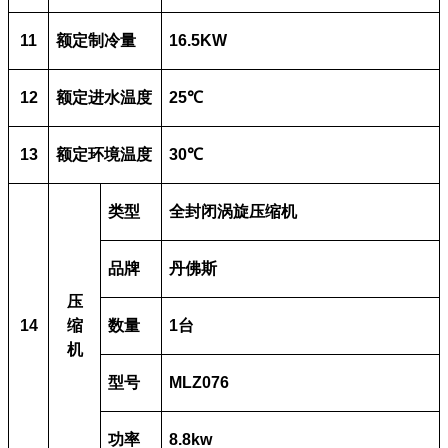
11
额定制冷量
16.5KW
12
额定进水温度
25℃
13
额定环境温度
30℃
类型
全封闭涡旋
压缩机
品牌
丹佛斯
压
14
缩
数量
1
台
机
型号
MLZ076
功率
8.8kw