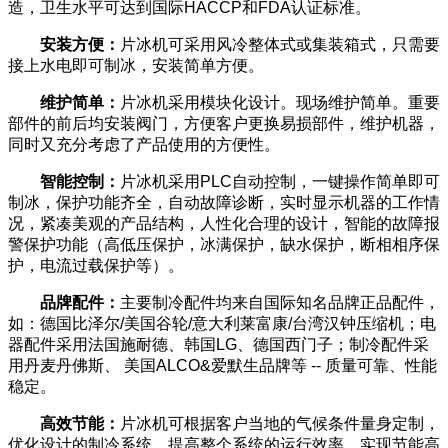
造，卫生水平可达到国际HACCP和FDA认证标准。
安装方便：
片冰机可采用风冷整体式或集装箱式，只需要
接上水电即可制冰，安装简单方便。
维护简单：
片冰机采用模块化设计。现场维护简单。重要
部件的前后均安装阀门，方便客户更换易损部件，维护机器，
同时又充分考虑了产品使用的方便性。
智能控制：
片冰机采用PLC自动控制，一键操作简单即可
制冰，保护功能齐全，自动故障诊断，实时显示机器的工作情
况，紧凑美观的产品结构，人性化合理的设计，智能的故障报
警保护功能（高低压保护，冰满保护，缺水保护，断相相序保
护，电流过载保护等）。
品牌配件：
主要制冷配件均来自国际知名品牌正品配件，
如：德国比泽尔/美国谷轮/意大利莱富康/台湾汉钟压缩机；电
器配件采用法国施耐德、韩国LG、德国西门子；制冷配件采
用丹麦丹佛斯、
美国ALCO&爱默生品牌等 -- 质量可靠、性能
稳定。
高效节能：
片冰机可根据客户当地的气候条件量身定制，
优化设计的制冷系统，提高整个系统的运行效率，实现节能高