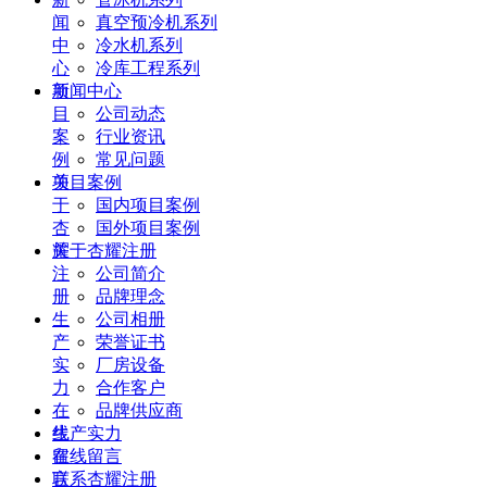
闻
真空预冷机系列
中
冷水机系列
心
冷库工程系列
项
新闻中心
目
公司动态
案
行业资讯
例
常见问题
关
项目案例
于
国内项目案例
杏
国外项目案例
耀
关于杏耀注册
注
公司简介
册
品牌理念
生
公司相册
产
荣誉证书
实
厂房设备
力
合作客户
在
品牌供应商
线
生产实力
留
在线留言
言
联系杏耀注册