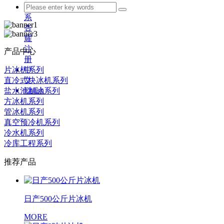
联
系
杏
耀
注
产品中心
册
片冰机系列
中
直冷式块冰机系列
文
Enlish
盐水池制冰系列
方冰机系列
管冰机系列
真空预冷机系列
冷水机系列
冷库工程系列
推荐产品
日产500公斤片冰机
MORE