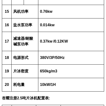
15
风机功率
0.76kw
16
盐水泵功率
0.014kw
减速器
/
耐酸
17
0.37kw /0.12KW
碱泵功率
18
电源形式
380V/3P/50Hz
19
片冰密度
650kg/m3
20
耗电量
10kW/1H
杏耀注册
2.5
吨片冰机
配置表
: