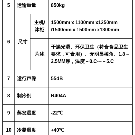
5
运输重量
850kg
主机
/
15
00mm x 1
1
00mm x1
2
50mm
冰柜
/1500mm x 1500mm x1300mm
6
尺寸
干燥光滑、环保卫生（符合食品卫生
片冰
要求，可食用）、无明显棱角、
1.8
－
2.5MM
厚，温度－
0.C---
－
5.C
7
运行声噪
55dB
8
制冷剂
R404A
9
蒸发温度
-22
℃
10
冷凝温度
+40℃