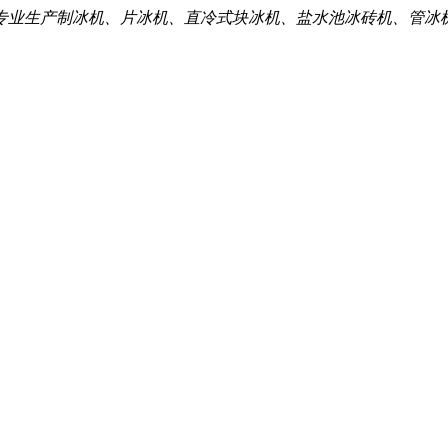
专业生产制冰机、片冰机、直冷式块冰机、盐水池冰砖机、管冰