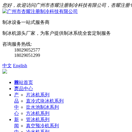
您好，欢迎访问广州市杏耀注册制冷科技有限公司，杏耀注册
制冰设备一站式服务商
制冰机源头厂家，为客户提供制冰系统全套定制服务
咨询服务热线:
18029052577
18029051299
中文
English
首
网站首页
页
产品中心
产
片冰机系列
品
直冷式块冰机系列
中
盐水池制冰系列
心
方冰机系列
新
管冰机系列
闻
真空预冷机系列
中
冷水机系列