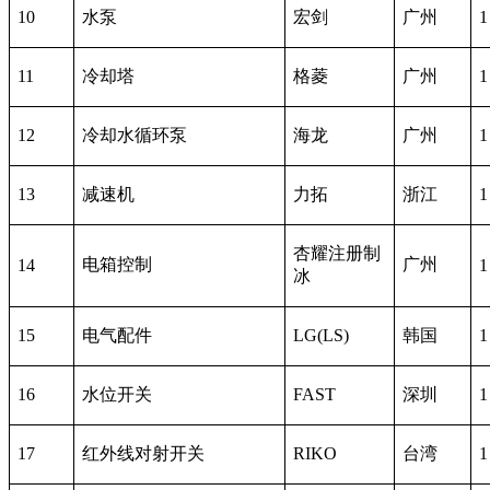
10
水泵
宏剑
广州
1
11
冷却塔
格菱
广州
1
12
冷却水循环泵
海龙
广州
1
13
减速机
力拓
浙江
1
杏耀注册制
电箱控制
广州
14
1
冰
15
电气配件
LG(LS)
韩国
1
16
水位开关
FAST
深圳
1
17
红外线对射开关
RIKO
台湾
1