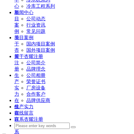
心
冷库工程系列
项
新闻中心
目
公司动态
案
行业资讯
例
常见问题
关
项目案例
于
国内项目案例
杏
国外项目案例
耀
关于杏耀注册
注
公司简介
册
品牌理念
生
公司相册
产
荣誉证书
实
厂房设备
力
合作客户
在
品牌供应商
线
生产实力
留
在线留言
言
联系杏耀注册
联
系