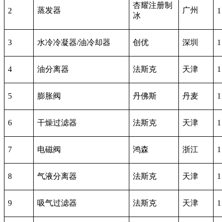
杏耀注册制
蒸发器
广州
2
1
冰
3
水冷冷凝器/油冷却器
创优
深圳
1
4
油分离器
法斯克
天津
1
5
膨胀阀
丹佛斯
丹麦
1
6
干燥过滤器
法斯克
天津
1
7
电磁阀
鸿森
浙江
1
8
气液分离器
法斯克
天津
1
9
吸气过滤器
法斯克
天津
1