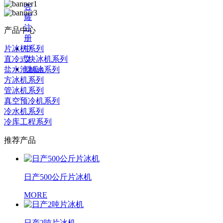
杏
耀
注
产品中心
册
片冰机系列
中
直冷式块冰机系列
文
Enlish
盐水池制冰系列
方冰机系列
管冰机系列
真空预冷机系列
冷水机系列
冷库工程系列
推荐产品
日产500公斤片冰机
MORE
日产2吨片冰机