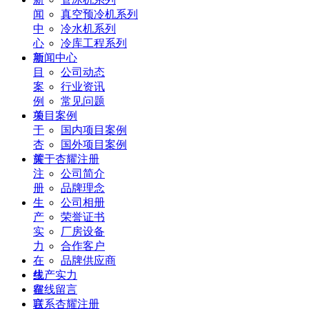
闻
真空预冷机系列
中
冷水机系列
心
冷库工程系列
项
新闻中心
目
公司动态
案
行业资讯
例
常见问题
关
项目案例
于
国内项目案例
杏
国外项目案例
耀
关于杏耀注册
注
公司简介
册
品牌理念
生
公司相册
产
荣誉证书
实
厂房设备
力
合作客户
在
品牌供应商
线
生产实力
留
在线留言
言
联系杏耀注册