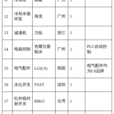
冷却水循
海龙
广州
12
1
环泵
13
减速机
力拓
浙江
1
杏耀注册
PLC自动控
电箱控制
广州
14
1
制冰
制
电气配件均
电气配件
韩国
15
LG(LS)
1
为LS品牌
16
水位开关
FAST
深圳
1
红外线对
台湾
17
RIKO
1
射开关