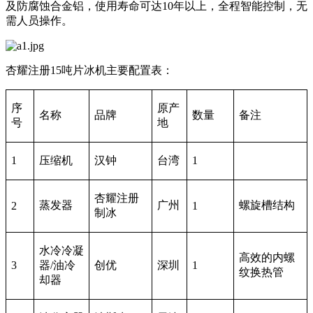
及防腐蚀合金铝，使用寿命可达10年以上，全程智能控制，无
需人员操作。
杏耀注册15吨片冰机主要配置表：
序
原产
名称
品牌
数量
备注
号
地
1
压缩机
汉钟
台湾
1
杏耀注册
蒸发器
广州
螺旋槽结构
2
1
制冰
水冷冷凝
高效的内螺
3
器/油冷
创优
深圳
1
纹换热管
却器