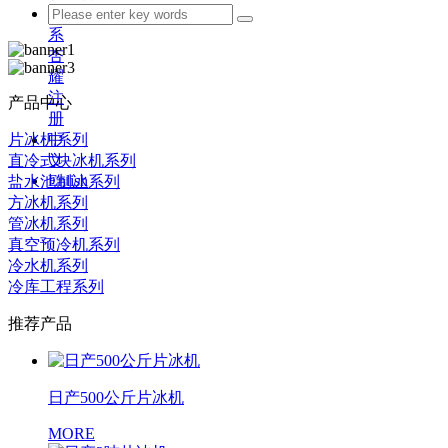
联
系
杏
耀
注
产品中心
册
片冰机系列
中
直冷式块冰机系列
文
Enlish
盐水池制冰系列
方冰机系列
管冰机系列
真空预冷机系列
冷水机系列
冷库工程系列
推荐产品
日产500公斤片冰机
MORE