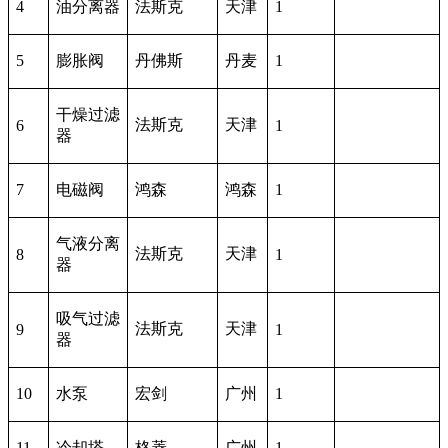
4
油分离器
法斯克
天津
1
5
膨胀阀
丹佛斯
丹麦
1
干燥过滤
法斯克
天津
6
1
器
7
电磁阀
鸿森
鸿森
1
气液分离
法斯克
天津
8
1
器
吸气过滤
法斯克
天津
9
1
器
10
水泵
宏剑
广州
1
11
冷却塔
格菱
广州
1