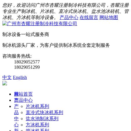
您好，欢迎访问广州市杏耀注册制冷科技有限公司，杏耀注册
专业生产制冰机、片冰机、直冷式块冰机、盐水池冰砖机、管
冰机、方冰机等制冷设备。
产品中心
在线留言
网站地图
制冰设备一站式服务商
制冰机源头厂家，为客户提供制冰系统全套定制服务
咨询服务热线:
18029052577
18029051299
中文
English
首
网站首页
页
产品中心
产
片冰机系列
品
直冷式块冰机系列
中
盐水池制冰系列
心
方冰机系列
新
管冰机系列