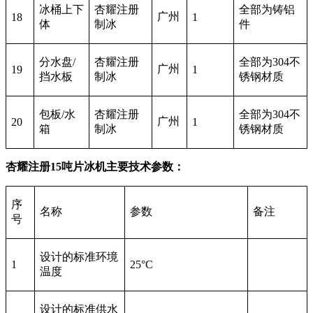
冰桶上下
杏耀注册
全部为铸铝
广州
18
1
体
制冰
件
分水盘/
杏耀注册
全部为304不
广州
19
1
挡水板
制冰
锈钢材质
包板/水
杏耀注册
全部为304不
广州
20
1
箱
制冰
锈钢材质
杏耀注册15吨片冰机主要技术参数：
序
名称
参数
备注
号
设计的标准环境
1
25°C
温度
设计的标准供水