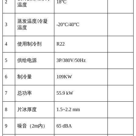
2
18°C
温度
蒸发温度/冷凝
3
-20°C/40°C
温度
4
使用制冷剂
R22
5
供给电源
3P/380V/50Hz
6
制冷量
109KW
7
总功率
55.9 kW
8
片冰厚度
1.5~2.2 mm
9
噪音（2m内）
65 dBA